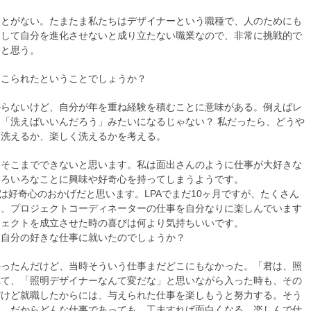
ことがない。たまたま私たちはデザイナーという職種で、人のためにも
ジして自分を進化させないと成り立たない職業なので、非常に挑戦的で
ると思う。
てこられたということでしょうか？
からないけど、自分が年を重ね経験を積むことに意味がある。例えばレ
「洗えばいいんだろう」みたいになるじゃない？ 私だったら、どうや
く洗えるか、楽しく洗えるかを考える。
とそこまでできないと思います。私は面出さんのように仕事が大好きな
いろいろなことに興味や好奇心を持ってしまうようです。
は好奇心のおかげだと思います。LPAでまだ10ヶ月ですが、たくさん
じ、プロジェクトコーディネーターの仕事を自分なりに楽しんでいます
ジェクトを成立させた時の喜びは何より気持ちいいです。
ぐ自分の好きな仕事に就いたのでしょうか？
かったんだけど、当時そういう仕事まだどこにもなかった。「君は、照
れて、「照明デザイナーなんて変だな」と思いながら入った時も、その
だけど就職したからには、与えられた仕事を楽しもうと努力する。そう
け。だからどんな仕事であっても、工夫すれば面白くなる。楽しんで仕