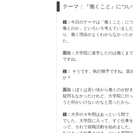
テーマ：『働くこと』につい
鐘：
今日のテーマは「働くこと」に
働くのか」といろいろ考えていまし
り、働く理由がよくわからなかった
た。
面出：
大学院に進学したのは働くま
ですね。
鐘：
そうです。執行猶予ですね。面
か？
面出：
ぼくは若い頃から働くのが好
疑問もなかったけれど、大学院に行
うと何かいけないかなと思ったから
鐘：
大学の４年間はあっという間で
でした。大学院に入って、すぐ仕事
って、それで就職活動を始めました