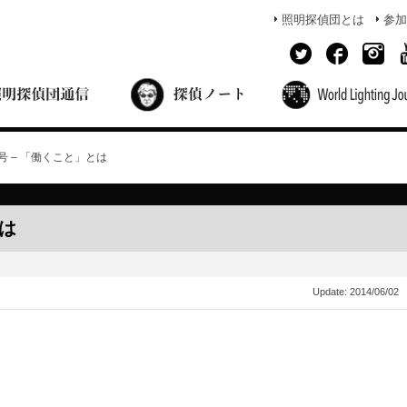
照明探偵団とは
参加
面出の探偵ノート
照明探偵団員の独り言
コーヒーブレイク
あかりのミシュラン
1号 – 「働くこと」とは
とは
Update:
2014/06/02