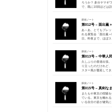
ろうか？ 多分ヤマギ
で、既に10回ほどは
探偵ノート
第012号 – 面出
あ～あ、とてもプレッ
れる展覧会「面出薫＋
日。昨夜まで、ほぼス
探偵ノート
第013号 – 中華
久しぶりの香港出張。
り立ったのだけれど、
スター風が蔓延してき
探偵ノート
第015号 – 真剣
またもや東京の喧騒を
ている。東京を離れる
いる自分の姿が健気に