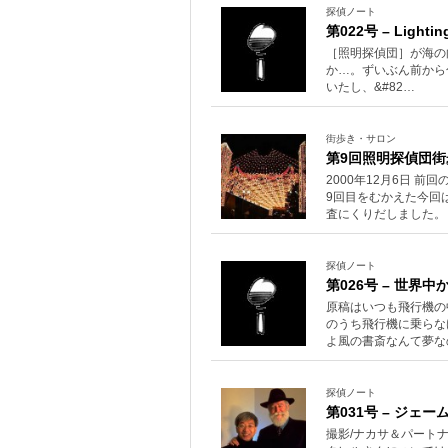
探偵ノート
第022号 – Lightin
［照明探偵団］が海の
か…。ずいぶん前から色
いたし、&#82…
街歩き・サロン
第9回照明探偵団街
2000年12月6日
9回目をむかえた今回
査にくりだしました。
探偵ノート
第026号 – 世界
原稿はいつも飛行機の
のうち飛行機に乗らな
よ風の書斎なんて夢な
探偵ノート
第031号 – ジェ
撮影/ナカサ＆パート