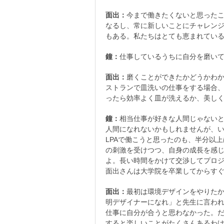
面出：
今まで働きたくないと思った
なるし、常に新しいことにチャレン
もある。私たちはとても恵まれてい
鐘：
仕事しているうちに自分を磨い
面出：
磨くことができたかどうかわ
ストランで皿洗いの仕事をする場合、
ったら効率よく皿が洗えるか、美し
鐘：
相当仕事が好きな人間じゃない
人間になれないかもしれませんが、
LPAで働こうと思ったのも、半分以上
の刺激を受けつつ、自身の成長を感
よ。長い時間をかけて交渉してプロ
面出さんは大学院を卒業してからす
面出：
最初は環境デザインをやりた
明デザイナーになれ」と先生に言わ
仕事に自分が合うと思わなかった。
すると楽しいことがたくさんあるわ