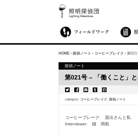
街歩き・サロン
世界都市照明調査
こどもワークショップ
ライトアップニンジャ
夜景ウォッチングツアー
100万人のキャンドルナイト
オンライン活動
アニュアルフォーラム
その他の活動
HOME
›
探偵ノート
›
コーヒーブレイク
›
第02
探偵ノート
第021号 – 「働くこと」
category:
コーヒーブレイク
,
探偵ノート
コーヒーブレーク: 面出さんと私
Interviewer: 鐘 雨航