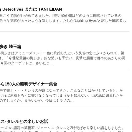
g Detectives または TANTEIDAN
向こうで騒がれ始めてきました。[照明探偵団]はどのように翻訳されているの
々な英訳があったような気もします。たしか”Lighting Eyes”と訳した翻訳者も
歩き 埼玉編
 前回の街歩きはアミューズメント一色に終始したという反省の念に少々かられて、第
は、「今世紀最後の街歩き」的な勢いも手伝い、真摯な態度で都市のあかりの調
 今回のターゲットは、さいたま…
中から150人の照明デザイナー集合
中で書く・・・というのが癖になってきた。こんなことばかりしていると、そ
ければ原稿もろくに書けなくなってしまうかも知れない。山の緑に囲まれたそ
のでしょうか。まあいいや、今日はミラノの…
ームス･タレルとの楽しいお話
ナーズ 今､話題の芸術家､ジェームス･タレルと2時間ばかり楽しい話をしました。