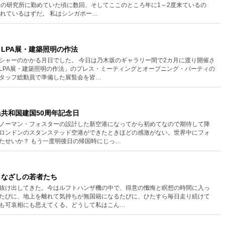
ワの研究所に勤めていた頃に数回、そしてここのところ年に1～2度来ているの
訪れているはずだ。 私はシンガポー…
薫＋LPA展・建築照明の作法
シャーのかかる月日でした。 今日は乃木坂のギャラリー間で2カ月に渡り開催さ
LPA展・建築照明の作法」のプレス・ミーティングとオープニング・パーティの
タッフ総動員で準備した展覧会を皆…
人民共和国建国50周年記念日
ノーマン・フォスターの設計した新空港になってから初めてなので期待して降
ロンドンのスタンステッド空港ができたときほどの感激がない。世界中にフォ
たせいか？ もう一度明後日の帰国時にじっ…
なまなざしの若者たち
抜け出してきた。今はルフトハンザ機の中で、得意の懺悔と瞑想の時間に入っ
たびに、地上を離れて気持ちが無国籍になるたびに、ひたすら毎日走り続けて
も可哀相にも思えてくる。どうして私はこん…