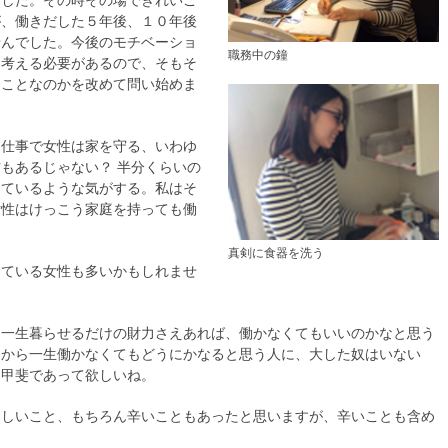
でした。その時その場できれいご
が、働きだした５年後、１０年後
せんでした。今後のモチベーショ
職務中の鐘
て考える必要があるので、そもそ
うことなのかを改めて問い始めま
は仕事で女性は家を守る、いわゆ
もあるじゃない？ 半分くらいの
っているような気がする。私はそ
女性はけっこう家庭を持っても働
真剣に食器を洗う
えている女性も多いかもしれませ
て一生暮らせるだけの財力さえあれば、働かなくてもいいのかなと思う
るから一生働かなくてもどうにかなると思う人に、大した奴はいない
き甲斐であって欲しいね。
楽しいこと、もちろん辛いこともあったと思いますが、辛いことも含め