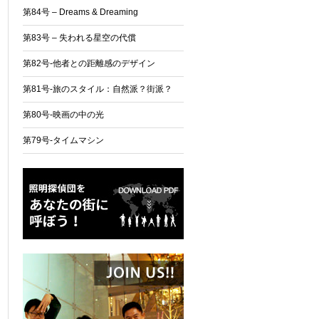
第84号 – Dreams & Dreaming
第83号 – 失われる星空の代償
第82号-他者との距離感のデザイン
第81号-旅のスタイル：自然派？街派？
第80号-映画の中の光
第79号-タイムマシン