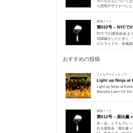
タレルさんについては
ち照明デザイナーにと
探偵ノート
第032号 – NYC
NYCでの講演会/あま
別講義をしたときに、
のスライドや、各種講
おすすめの投稿
こどもワークショップ
Light up Ninja a
Light up Ninja at Ko
Blanche Lam+Yin Yi
探偵ノート
第012号 – 面出
あ～あ、とてもプレッ
れる展覧会「面出薫＋