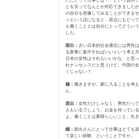
たにとって仕事とは？」という質問
とを言ってなんとか対応できました
の自分を想像してみることができま
ンという話になると、原点にもどっ
も働くこととは自分にとってどうい
した。
面出：
古い日本的社会通念には男性
る家事に集中すればいいという考え方
日本の女性はそれもいいかな、と思
れナンセンスだと思うけど。中国の
くじゃない？
鐘：
働きますが、家に入ることを考
ん。
面出：
女性だけじゃなく、男性だっ
人もいるでしょう。お金を持ってい
よ。働くことは素晴らしいこと、生
鐘：
面出さんにとって仕事はとても
て楽しい経験、ということですか。