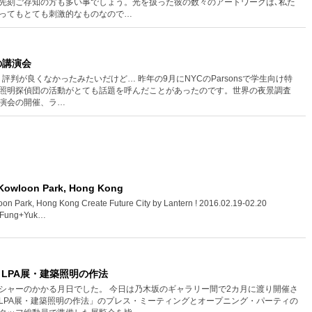
先刻ご存知の方も多い事でしょう。光を扱った彼の数々のアートワークは､私た
ってもとても刺激的なものなので…
での講演会
り評判が良くなかったみたいだけど… 昨年の9月にNYCのParsonsで学生向け特
照明探偵団の活動がとても話題を呼んだことがあったのです。世界の夜景調査
演会の開催、ラ…
t Kowloon Park, Hong Kong
wloon Park, Hong Kong Create Future City by Lantern ! 2016.02.19-02.20
n Fung+Yuk…
薫＋LPA展・建築照明の作法
シャーのかかる月日でした。 今日は乃木坂のギャラリー間で2カ月に渡り開催さ
LPA展・建築照明の作法」のプレス・ミーティングとオープニング・パーティの