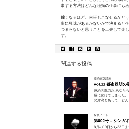
事する方法はどんな種類の仕事にも
鐘：
なるほど。何事もこなせるかど
事に興味があるかないかで決まると
つまらないと思うことを工夫して楽
す。
関連する投稿
連続実践講座
vol.11 都市照
連続実践講座 あなた
屋に化けてしまった。
の対決とあって、どん
探偵ノート
第002号 – シン
8月の19日から23