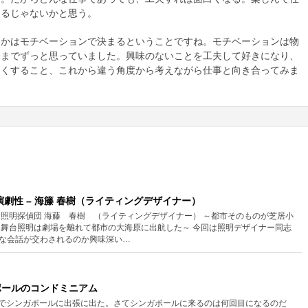
あるじゃないかと思う。
うかはモチベーションで決まるということですね。モチベーションは物
今までずっと思っていました。興味のないことを工夫して好きになり、
しくすること、これから違う角度から考えながら仕事と向き合ってみま
明の演劇性 – 海籐 春樹（ライティングデザイナー）
も照明探偵団 海藤 春樹 （ライティングデザイナー） ～都市そのものが芝居小
 舞台照明は劇場を離れて都市の大海原に出航した～ 今回は照明デザイナー同志
な会話が交わされるのか興味深い…
ガポールのコンドミニアム
日までシンガポールに出張に出た。さてシンガポールに来るのは何回目になるのだ