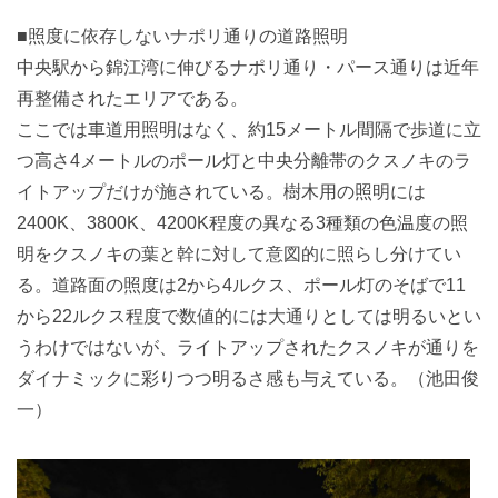
■照度に依存しないナポリ通りの道路照明
中央駅から錦江湾に伸びるナポリ通り・パース通りは近年
再整備されたエリアである。
ここでは車道用照明はなく、約15メートル間隔で歩道に立
つ高さ4メートルのポール灯と中央分離帯のクスノキのラ
イトアップだけが施されている。樹木用の照明には
2400K、3800K、4200K程度の異なる3種類の色温度の照
明をクスノキの葉と幹に対して意図的に照らし分けてい
る。道路面の照度は2から4ルクス、ポール灯のそばで11
から22ルクス程度で数値的には大通りとしては明るいとい
うわけではないが、ライトアップされたクスノキが通りを
ダイナミックに彩りつつ明るさ感も与えている。（池田俊
一）