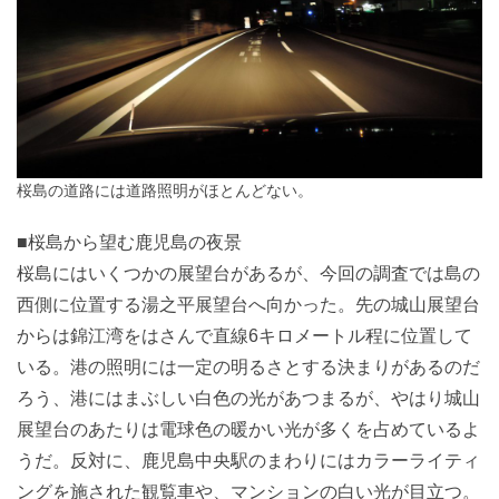
桜島の道路には道路照明がほとんどない。
■桜島から望む鹿児島の夜景
桜島にはいくつかの展望台があるが、今回の調査では島の
西側に位置する湯之平展望台へ向かった。先の城山展望台
からは錦江湾をはさんで直線6キロメートル程に位置して
いる。港の照明には一定の明るさとする決まりがあるのだ
ろう、港にはまぶしい白色の光があつまるが、やはり城山
展望台のあたりは電球色の暖かい光が多くを占めているよ
うだ。反対に、鹿児島中央駅のまわりにはカラーライティ
ングを施された観覧車や、マンションの白い光が目立つ。