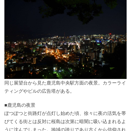
同じ展望台から見た鹿児島中央駅方面の夜景。カラーライ
ティングやビルの広告塔がある。
■鹿児島の夜景
ぽつぽつと街路灯が点灯し始めた頃、徐々に夜の活気を帯
びてくる街とは反対に桜島は次第に暗闇に吸い込まれるよ
うに沈んでしまった。地域の誇りであり古くから信仰され