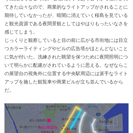
てきた山々なので、商業的なライトアップがされることに
期待していなかったが、暗闇に消えていく桜島を見ている
と観光資源である夜間景観としてはやはりもったいなさを
感じてしまう。
じっくりと観察していると目の前に広がる市街地には目立
つカラーライティングやビルの広告塔がほとんどないこと
に気が付いた。洗練された眺望を保つために夜間照明につ
いて明らかに配慮がされているように思える。なぜならこ
の展望台の視角外に位置する中央駅周辺には派手なライト
アップを施した観覧車や商業ビルが立ち並んでいるから
だ。