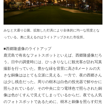
みなと大通り公園。拡散した灯具により全体的に均一な照度とな
っている。奥に見えるのはライトアップされた市役所。
■西郷隆盛像のライトアップ
鹿児島で有名なフォトスポットといえば、西郷隆盛像だろ
う。日中の調査時には、ひっきりなしに観光客が訪れ写真
撮影を行っていた。豊かな緑を背景に高さ8メートルの大
きな銅像ははとても立派に見える。一方で、夜の西郷さん
は少し残念だった。周りの樹木は白色の投光器で鮮やかに
照らされているが、その中央に立つ電球色で照らされた銅
像は色がくすんで見えてしまっているからだ。夜でも人気
のフォトスポットであるために、樹木と銅像を照らす灯光