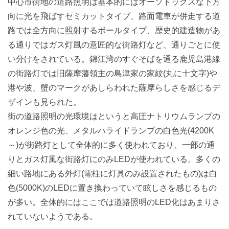
中心市街地の道路照明は基本的にはオーソドックスな下方
向に光を飛ばすセミカットタイプ、路面電車が併走する道
路では全方向に照射するボールタイプ、歴史的建造物があ
る通りではガス灯風の意匠的な街路灯など、通りごとに使
い分けをされている。錦江湾のすぐそばを通る鹿児島港線
の街路灯では旧薩摩藩領主の島津家の家紋(丸に十文字)や
港や波、蟹のマークがあしらわれた薩摩らしさを感じるデ
ザインも見られた。
街の道路照明の光環境はというと高圧ナトリウムランプの
オレンジ色の光、メタルハライドランプの白色光(4200K
～)が街路灯として全体的に多く使われており、一部の通
りとガス灯風な街路灯にのみLEDが使われている。多くの
細い路地にある外灯(電柱に灯具のみ設置されたもの)は白
色(5000K)のLEDに置き換わっていて眩しさを感じるもの
が多い。全体的にはここでは道路照明のLED化はあまりさ
れていないようである。