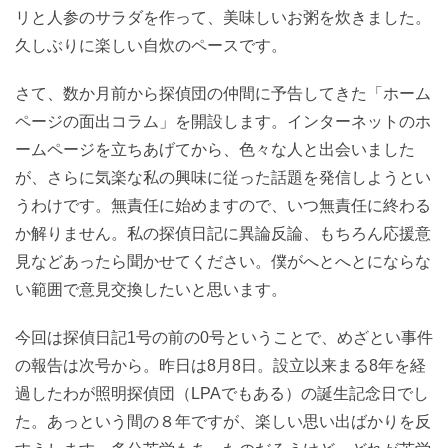
リと人参のサラダを作って、美味しいお粥を炊きました。
久しぶりに楽しい自炊のペースです。
さて、数か月前から探偵団の仲間に予告してきた「ホーム
ページの面出コラム」を開設します。インターネットのホ
ームページを立ちあげてから、色々な人と出会いました
が、さらに気楽な私の興味に従った話題を発信しようとい
うわけです。無責任に始めますので、いつ無責任に終わる
か解りません。私の探偵日記に異論反論、もちろん応援意
見などあったら聞かせてください。僕がへとへとにならな
い範囲で意見交換したいと思います。
今回は探偵日記1号の前の0号ということで、めざとい事件
の報告は次号から。昨日は8月8日。設立以来まる8年を経
過したわが照明探偵団（LPAでもある）の誕生記念日でし
た。あっという間の８年ですが、楽しい思い出ばかりを反