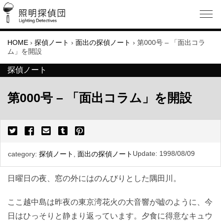
HOME
›
探偵ノート
›
面出の探偵ノート
›
第000号 – 「面出コラ
ム」を開設
探偵ノート
第000号 – 「面出コラム」を開設
Update:
1998/08/09
category:
探偵ノート
,
面出の探偵ノート
日曜日の夜、窓の外にはのんびりとした隅田川。
ここ越中島は昨夜の東京湾花火の大音響が嘘のように、今
日はひっそりと静まり返っています。夕食に得意なキュウ