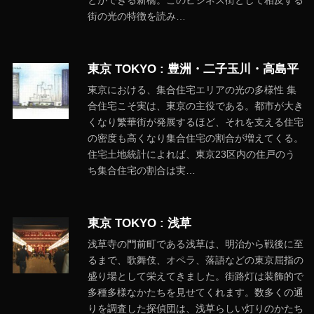
とができる新橋。このビジネス街として相反する
街の光の特徴を読み…
東京 TOKYO : 豊洲・二子玉川・高島平
東京における、集合住宅エリアの光の多様性 集
合住宅こそ実は、東京の主役である。都市が大き
くなり繁華街が発展するほど、それを支える住宅
の密度も高くなり集合住宅の割合が増えてくる。
住宅土地統計によれば、東京23区内の住戸のう
ち集合住宅の割合は実…
東京 TOKYO : 浅草
浅草寺の門前町である浅草は、明治から戦後に至
るまで、歌舞伎、オペラ、落語などの東京屈指の
盛り場として栄えてきました。街路灯は装飾的で
多種多様なかたちを見せてくれます。数多くの通
りを調査した探偵団は、浅草らしい灯りのかたち