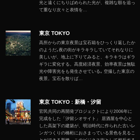
光と遠くにちりばめられた光が、複雑な順を追っ
て重なり次々と表情を…
東京 TOKYO
高所からの東京夜景は宝石箱をひっくり返したか
のようだ｡夜の街がキラキラしていてそれなりに
美しいが、地上に下りてみると、キラキラはギラ
ギラに変化する。高度経済夜景、効率夜景は無駄
光や障害光をも発生させている｡ 空撮した東京の
夜景。宝石を散りば…
東京 TOKYO : 新橋・汐留
官民共同の再開発プロジェクトにより2006年に
完成をした「汐留シオサイト」 居酒屋を中心と
した高架下の建築が、明治時代に作られた古いレ
ンガつくりの橋桁におさまっている景色を見るこ