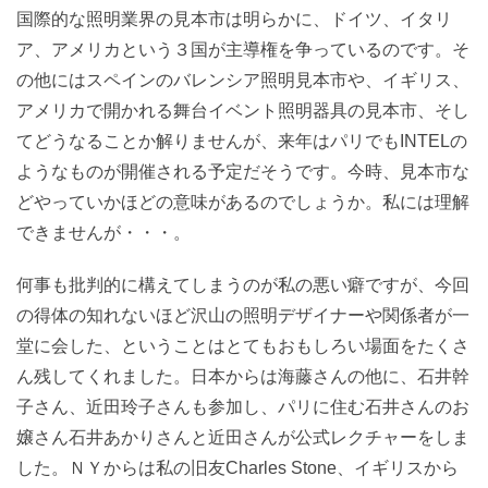
国際的な照明業界の見本市は明らかに、ドイツ、イタリ
ア、アメリカという３国が主導権を争っているのです。そ
の他にはスペインのバレンシア照明見本市や、イギリス、
アメリカで開かれる舞台イベント照明器具の見本市、そし
てどうなることか解りませんが、来年はパリでもINTELの
ようなものが開催される予定だそうです。今時、見本市な
どやっていかほどの意味があるのでしょうか。私には理解
できませんが・・・。
何事も批判的に構えてしまうのが私の悪い癖ですが、今回
の得体の知れないほど沢山の照明デザイナーや関係者が一
堂に会した、ということはとてもおもしろい場面をたくさ
ん残してくれました。日本からは海藤さんの他に、石井幹
子さん、近田玲子さんも参加し、パリに住む石井さんのお
嬢さん石井あかりさんと近田さんが公式レクチャーをしま
した。ＮＹからは私の旧友Charles Stone、イギリスから