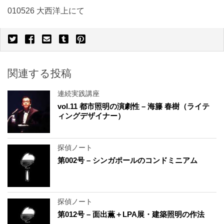
010526 大西洋上にて
関連する投稿
連続実践講座
vol.11 都市照明の演劇性 – 海籐 春樹（ライテ
ィングデザイナー）
探偵ノート
第002号 – シンガポールのコンドミニアム
探偵ノート
第012号 – 面出薫＋LPA展・建築照明の作法