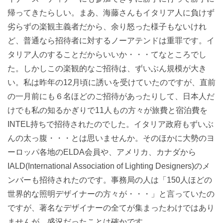
帰ってきたらしい。まあ、海藤さんもイタリア人に負けず
劣らずの楽観主義者だから、余り怒った様子もないけれ
ど、普通なら招待者に対するノーアテンドは重罪です。イ
タリア人のすることだからいいか・・・てなところでし
た。しかしこの楽観的なご招待は、ずいぶん規模が大き
い。私は昨年の12月頃に誘いを受けていたのですが、直前
の一月前にも６名ほどのご招待があったりして、日本人だ
けでも私の知るかぎりで11人もの方々が旅費と宿泊費を
INTEL持ちで招待されたのでした。イタリア政府もずいぶ
んの太っ腹・・・とは思いませんか。そのほかに大勢のヨ
ーロッパ各地のELDA会員や、アメリカ、カナダから
IALD(International Association of Lighting Designers)のメ
ンバーも招待されたのです。事務局の人は「150人ほどの
世界的な照明デザイナーの方々が・・・」と言っていたの
ですが、著名なデザイナーの全てが集まったわけではあり
ませんが、盛況だったことは確かです。