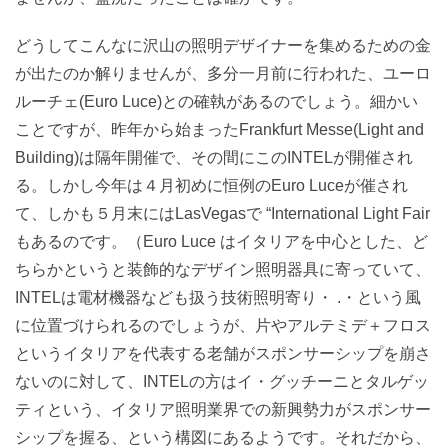
どうしてこんなに沢山の照明デザイナーを集めるための金
が出たのか解りませんが、多分一月前に行われた、ユーロ
ルーチェ(Euro Luce)との確執があるのでしょう。細かい
ことですが、昨年から始まったFrankfurt Messe(Light and
Building)は隔年開催で、その間にこのINTELが開催され
る。しかし今年は４月初めに恒例のEuro Luceが催され
て、しかも５月末にはLasVegasで “International Light Fair
もあるのです。（Euro Luce はイタリアを中心とした、ど
ちらかというと装飾的なデザイン照明器具に寄っていて、
INTELは電材機器なども扱う技術照明寄り・ .・という風
に位置づけられるのでしょうが、片やアルテミデ＋フロス
というイタリアを代表する老舗がスポンサーシップを崩さ
ないのに対して、INTELの方はイ・グッチーニとタルゲッ
ティという、イタリア照明業界での新興勢力がスポンサー
シップを握る、という構図にあるようです。それだから、