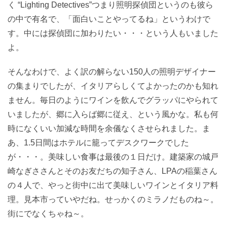
く “Lighting Detectives”つまり照明探偵団というのも彼ら
の中で有名で、「面白いことやってるね」というわけで
す。中には探偵団に加わりたい・・・という人もいました
よ。
そんなわけで、よく訳の解らない150人の照明デザイナー
の集まりでしたが、イタリアらしくてよかったのかも知れ
ません。毎日のようにワインを飲んでグラッパにやられて
いましたが、郷に入らば郷に従え、という風かな。私も何
時になくいい加減な時間を余儀なくさせられました。ま
あ、1.5日間はホテルに籠ってデスクワークでした
が・・・。美味しい食事は最後の１日だけ。建築家の城戸
崎なぎささんとそのお友だちの知子さん、LPAの稲葉さん
の４人で、やっと街中に出て美味しいワインとイタリア料
理。見本市っていやだね。せっかくのミラノだものね～。
街にでなくちゃね～。