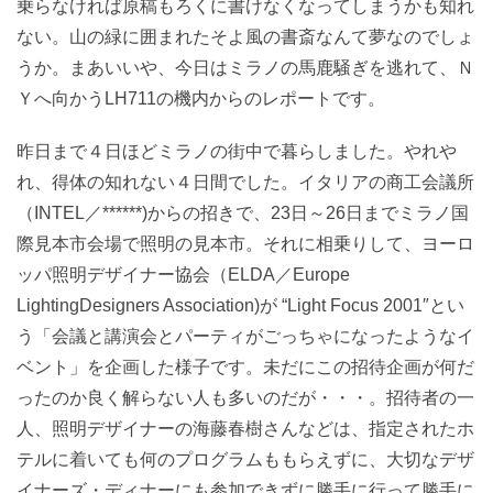
乗らなければ原稿もろくに書けなくなってしまうかも知れ
ない。山の緑に囲まれたそよ風の書斎なんて夢なのでしょ
うか。まあいいや、今日はミラノの馬鹿騒ぎを逃れて、Ｎ
Ｙへ向かうLH711の機内からのレポートです。
昨日まで４日ほどミラノの街中で暮らしました。やれや
れ、得体の知れない４日間でした。イタリアの商工会議所
（INTEL／******)からの招きで、23日～26日までミラノ国
際見本市会場で照明の見本市。それに相乗りして、ヨーロ
ッパ照明デザイナー協会（ELDA／Europe
LightingDesigners Association)が “Light Focus 2001″とい
う「会議と講演会とパーティがごっちゃになったようなイ
ベント」を企画した様子です。未だにこの招待企画が何だ
ったのか良く解らない人も多いのだが・・・。招待者の一
人、照明デザイナーの海藤春樹さんなどは、指定されたホ
テルに着いても何のプログラムももらえずに、大切なデザ
イナーズ・ディナーにも参加できずに勝手に行って勝手に