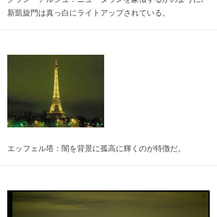
新凱旋門は真っ白にライトアップされている。
エッフェル塔：闇を背景に孤高に輝くのが特徴だ。