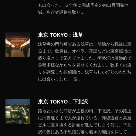
も出会った。 ５年後に完成予定の南口再開発地
域。歩行者通路を取り…
東京 TOKYO : 浅草
浅草寺の門前町である浅草は、明治から戦後に至
るまで、歌舞伎、オペラ、落語などの東京屈指の
盛り場として栄えてきました。街路灯は装飾的で
多種多様なかたちを見せてくれます。数多くの通
りを調査した探偵団は、浅草らしい灯りのかたち
に出会いました。 雷…
東京 TOKYO : 下北沢
路地と小さな商店が主役の街、下北沢。その路上
には夜遅くまで人が溢れている。幹線道路と高層
ビルに置き換える計画が進んでしまう前に、下北
沢の夜にある不思議な落ち着きの理由を探して、