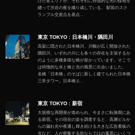
げた各エリアが、それぞれに特徴的な光の様相を
纏って渋谷の夜を織り成している。 駅前のスク
ランブル交差点を基点…
東京 TOKYO : 日本橋川・隅田川
高架に隠された日本橋川、川幅が広く開放された
隅田川、いずれの川にも各々の存在を主張するか
のように多種多様な橋が架かっています。そこで
は特徴的な水と橋と光の風景に出会いました。
名橋「日本橋」のそばに新しく建てられた日本橋
三井タワー。日本橋エ…
東京 TOKYO : 新宿
大規模な再開発が進められ、今まさに転換期にあ
る新宿。その現在の姿を調査すると、高層ビルか
らの漏れ光や夜通し輝き続ける大きな広告看板の
光など、人が密集する街ならではの風景にいくつ