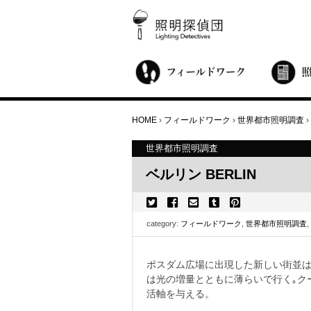
街歩き・サロン
世界都市照明調査
こどもワークショップ
ライトアップニンジャ
夜景ウォッチングツアー
100万人のキャンドルナイト
オンライン活動
アニュアルフォーラム
その他の活動
HOME
›
フィールドワーク
›
世界都市照明調査
›
世界都市照明調査
ベルリン BERLIN
category:
フィールドワーク
,
世界都市照明調査
,
ポスダム広場に出現した新しい街並は
は光の増量とともに薄らいで行く｡ク
活軸を与える。