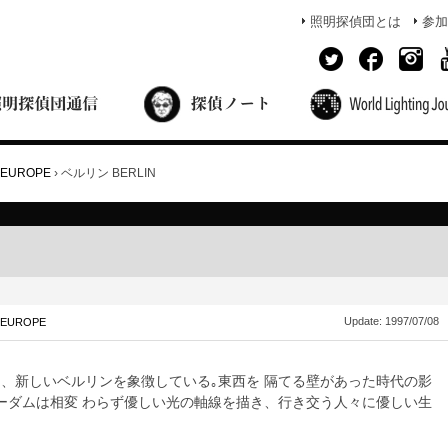
照明探偵団とは
参加
面出の探偵ノート
照明探偵団員の独り言
コーヒーブレイク
あかりのミシュラン
EUROPE
›
ベルリン BERLIN
Update:
1997/07/08
EUROPE
、新しいベルリンを象徴している｡東西を 隔てる壁があった時代の影
ーダムは相変 わらず優しい光の軸線を描き、行き交う人々に優しい生