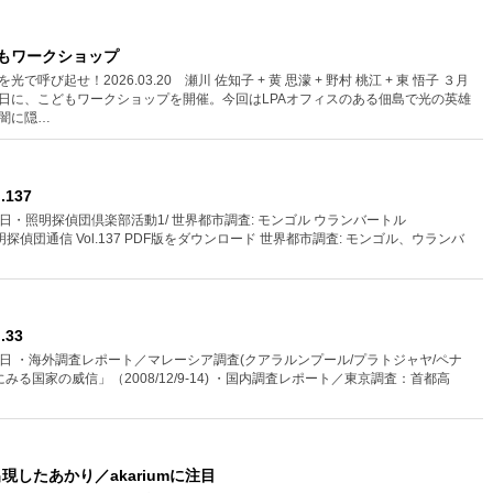
どもワークショップ
呼び起せ！2026.03.20 瀬川 佐知子 + 黄 思濛 + 野村 桃江 + 東 悟子 ３月
日に、こどもワークショップを開催。今回はLPAオフィスのある佃島で光の英雄
闇に隠…
137
月 31日・照明探偵団倶楽部活動1/ 世界都市調査: モンゴル ウランバートル
5）照明探偵団通信 Vol.137 PDF版をダウンロード 世界都市調査: モンゴル、ウランバ
.33
25日 ・海外調査レポート／マレーシア調査(クアラルンプール/プラトジャヤ/ペナ
みる国家の威信」（2008/12/9-14) ・国内調査レポート／東京調査：首都高
出現したあかり／akariumに注目