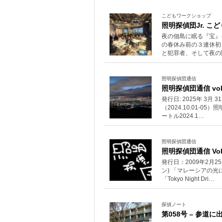
こどもワークショップ
照明探偵団Jr. こ
夜の佃島に眠る『宝』を光で
の春休み前の３連休初
と犯罪者、そして夜の
照明探偵団通信
照明探偵団通信 vol.
発行日: 2025年 3
（2024.10.01-0
ートル2024.1…
照明探偵団通信
照明探偵団通信 Vol
発行日：2009年2月
ン) 「マレーシアの光に
「Tokyo Night Dri…
探偵ノート
第058号 – 参道に