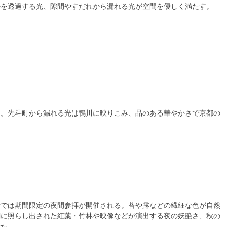
かを透過する光、隙間やすだれから漏れる光が空間を優しく満たす。
る。先斗町から漏れる光は鴨川に映りこみ、品のある華やかさで京都の
寺では期間限定の夜間参拝が開催される。苔や露などの繊細な色が自然
闇に照らし出された紅葉・竹林や映像などが演出する夜の妖艶さ、秋の
せた。