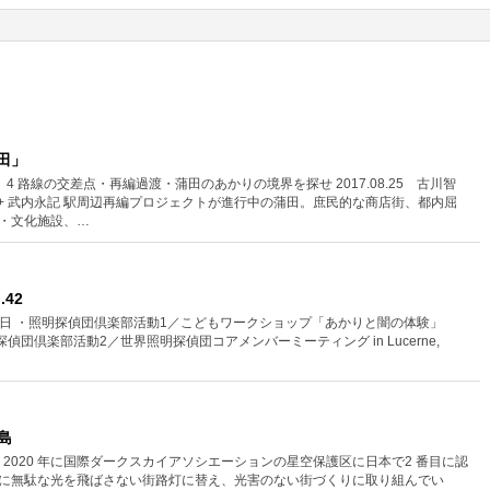
田」
 4 路線の交差点・再編過渡・蒲田のあかりの境界を探せ 2017.08.25 古川智
志保+ 武内永記 駅周辺再編プロジェクトが進行中の蒲田。庶民的な商店街、都内屈
・文化施設、…
.42
25日 ・照明探偵団倶楽部活動1／こどもワークショップ「あかりと闇の体験」
・照明探偵団倶楽部活動2／世界照明探偵団コアメンバーミーティング in Lucerne,
島
東悟子 2020 年に国際ダークスカイアソシエーションの星空保護区に日本で2 番目に認
に無駄な光を飛ばさない街路灯に替え、光害のない街づくりに取り組んでい