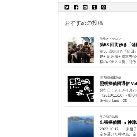
おすすめの投稿
街歩き・サロン
第58 回街歩き「蒲
第58 回街歩き「蒲田」
也+ 黄 思濛+ 成本
指のパチスロ街、行政
照明探偵団通信
照明探偵団通信 Vol
発行日：2011年1月
（2010/11/16) 
Switzerland（20…
その他の活動
出張探偵団 in 神津
2023.10.17 
定を受けた神津島。空