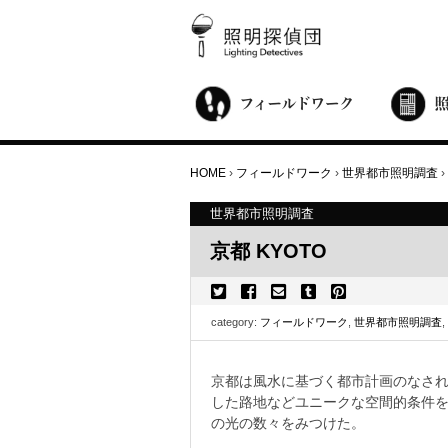
街歩き・サロン
世界都市照明調査
こどもワークショップ
ライトアップニンジャ
夜景ウォッチングツアー
100万人のキャンドルナイト
オンライン活動
アニュアルフォーラム
その他の活動
HOME
›
フィールドワーク
›
世界都市照明調査
›
世界都市照明調査
京都 KYOTO
category:
フィールドワーク
,
世界都市照明調査
,
京都は風水に基づく都市計画のなさ
した路地などユニークな空間的条件を
の光の数々をみつけた。