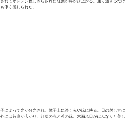
灯されてオレンジ色に照らされた紅葉が浮かび上がる。通り過ぎるだけ
らも儚く感じられた。
格子によって光が分光され、障子上に淡く赤や緑に映る。日の射し方に
の外には苔庭が広がり、紅葉の赤と苔の緑、木漏れ日がはんなりと美し