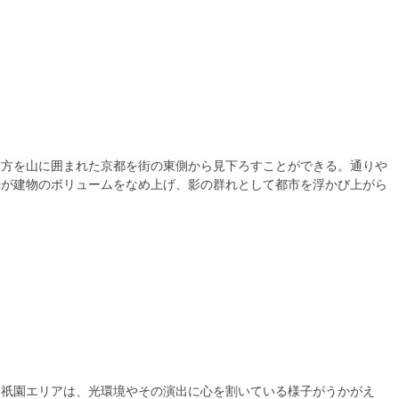
三方を山に囲まれた京都を街の東側から見下ろすことができる。通りや
光が建物のボリュームをなめ上げ、影の群れとして都市を浮かび上がら
る祇園エリアは、光環境やその演出に心を割いている様子がうかがえ