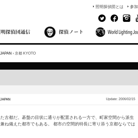
照明探偵団とは
参加
面出の探偵ノート
照明探偵団員の独り言
コーヒーブレイク
あかりのミシュラン
JAPAN
›
京都 KYOTO
Update:
2006/02/15
JAPAN
れた古都だ。碁盤の目状に通りが配置される一方で、町家空間から派生
兼ね備えた都市でもある。 都市の空間的特長に寄り添う京都ならでは