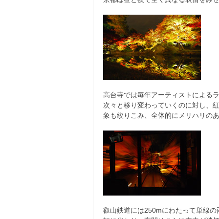
高台寺では毎年アーティストによるラ
次々と移り変わっていくのに対し、
象も絞りこみ、全体的にメリハリの
叡山鉄道には250mにわたって単線