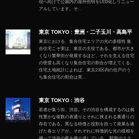
現へ向けて公園内の屋外照明をLED化しリニュー
アルしています。そ…
東京 TOKYO : 豊洲・二子玉川・高島平
東京における、集合住宅エリアの光の多様性 集
合住宅こそ実は、東京の主役である。都市が大き
くなり繁華街が発展するほど、それを支える住宅
の密度も高くなり集合住宅の割合が増えてくる。
住宅土地統計によれば、東京23区内の住戸のう
ち集合住宅の割合は実…
東京 TOKYO : 渋谷
若者が集う街、渋谷。その渋谷を構成するのは個
性豊かな複数の表通りとそれに挟まれる裏通りの
存在である。異なる特徴と役割を担って発展を遂
げた各エリアが、それぞれに特徴的な光の様相を
纏って渋谷の夜を織り成している。 駅前のスク