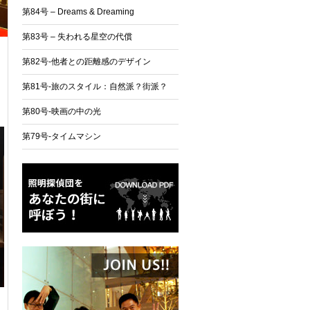
第84号 – Dreams & Dreaming
第83号 – 失われる星空の代償
第82号-他者との距離感のデザイン
第81号-旅のスタイル：自然派？街派？
第80号-映画の中の光
第79号-タイムマシン