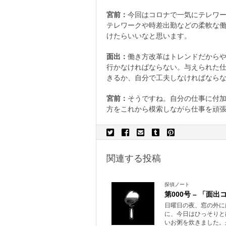
宮前：
今回はコロナで一気にテレワ
テレワークや時差出勤などの柔軟な
けたらいいなと思います。
面出：
働き方改革はトレンドだから
行かなければならない。与えられた
きるか、自分で工夫しなければなら
宮前：
そうですね。自分の仕事に付
方をこれから模索しながら仕事を頑
関連する投稿
探偵ノート
第000号 – 「面
日曜日の夜、窓の外に
に、今日はひっそりと
いお粥を炊きました。