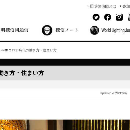
照明探偵団とは
参加
面出の探偵ノート
照明探偵団員の独り言
コーヒーブレイク
あかりのミシュラン
号-withコロナ時代の働き方・住まい方
の働き方・住まい方
Update:
2020/12/07