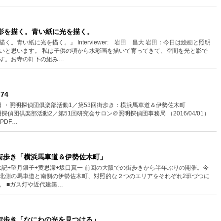
紙に影を描く。青い紙に光を描く。
。青い紙に光を描く。』 Interviewer: 岩田 昌大 岩田：今日は絵画と照明
いと思います。 私は子供の頃から水彩画を描いて育ってきて、空間を光と影で
す。お寺の軒下の組み…
74
5日 ・照明探偵団倶楽部活動1／第53回街歩き：横浜馬車道＆伊勢佐木町
 ・照明探偵団倶楽部活動2／第51回研究会サロン＠照明探偵団事務局 （2016/04/01）
PDF…
街歩き「横浜馬車道＆伊勢佐木町」
武内 永記+望月銀子+黄思濛+坂口真一 前回の大阪での街歩きから半年ぶりの開催。今
北側の馬車道と南側の伊勢佐木町、対照的な２つのエリアをそれぞれ2班づつに
。 ■ガス灯や近代建築…
街歩き「なにわの光を見つける」