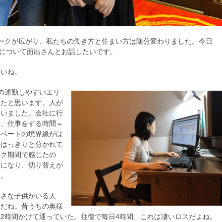
ークが広がり、私たちの働き方と住まい方は随分変わりました。今日
方について面出さんとお話したいです。
たいね。
の通勤しやすいエリ
ったと思います。人が
ていました。会社に行
し、仕事をする時間＝
イベートの境界線がは
がはっきりと分かれて
ーク期間で感じたの
昧になり、切り替えが
た。
小さな子供がいる人
うだね。昔うちの奥様
2時間かけて通っていた。往復で毎日4時間、これは凄いロスだよね。