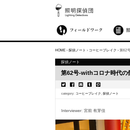
街歩き・サロン
世界都市照明調査
こどもワークショップ
ライトアップニンジャ
夜景ウォッチングツアー
100万人のキャンドルナイト
オンライン活動
アニュアルフォーラム
その他の活動
HOME
›
探偵ノート
›
コーヒーブレイク
›
第62
探偵ノート
第62号-withコロナ時代
category:
コーヒーブレイク
,
探偵ノート
Interviewer: 宮前 有芽佳