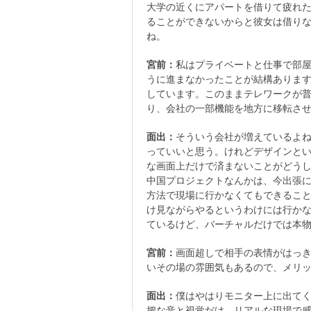
大学の近くにアパートを借りて疲れ
ることができないからと彼女は借り
ね。
宮前：
私はプライベートと仕事で部
うに進まなかったことが結構ありま
しています。このままテレワークが
り、会社の一部機能を地方に移転さ
面出：
そういう会社が増えているよね
っていいと思う。けれどデザインとい
な画面上だけで済まないことがどうし
中国プロジェクトなんかは、今出張
方法で現場に行かなくてもできるこ
け見ながらやるというわけには行か
ているけど、バーチャルだけでは本
宮前：
画面超しで相手の表情がはっ
いその場の雰囲気もあるので、メリ
面出：
僕はやはりモニター上に出て
把な音と視覚だけ。リアルな現場で